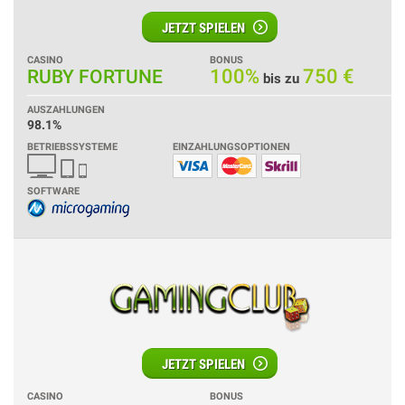
JETZT SPIELEN
CASINO
BONUS
100%
750 €
RUBY FORTUNE
bis zu
AUSZAHLUNGEN
98.1%
BETRIEBSSYSTEME
EINZAHLUNGSOPTIONEN
SOFTWARE
JETZT SPIELEN
CASINO
BONUS