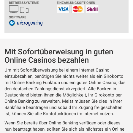
BETRIEBSSYSTEME
EINZAHLUNGSOPTIONEN
SOFTWARE
Mit Sofortüberweisung in guten
Online Casinos bezahlen
Um mit Sofortüberweisung bei einem Internet Casino
einzubezahlen, benötigen Sie nichts weiter als ein Girokonto
mit Online Banking Funktion und ein gutes Online Casino, das
den deutschen Zahlungsdienst akzeptiert. Alle Banken in
Deutschland bieten Ihnen die Möglichkeit, Ihr Girokonto per
Online Banking zu verwalten. Meist müssen Sie dies in Ihrer
Bankfiliale beantragen und sobald Ihr Zugang freigeschalten
ist, können Sie alle Kontofunktionen im Internet nutzen.
Wenn Sie bereits über Online Banking verfügen oder dieses
nun beantragt haben, sollten Sie sich als nächstes ein Online