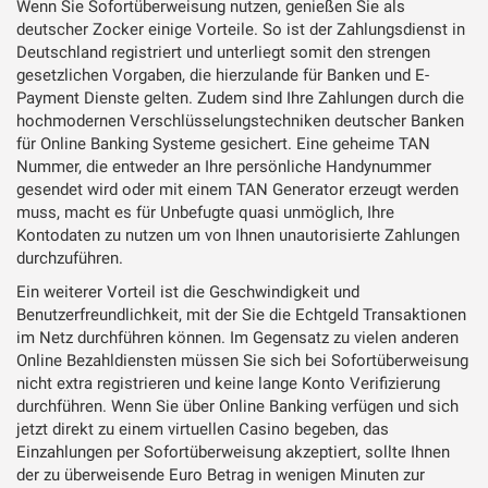
Wenn Sie Sofortüberweisung nutzen, genießen Sie als
deutscher Zocker einige Vorteile. So ist der Zahlungsdienst in
Deutschland registriert und unterliegt somit den strengen
gesetzlichen Vorgaben, die hierzulande für Banken und E-
Payment Dienste gelten. Zudem sind Ihre Zahlungen durch die
hochmodernen Verschlüsselungstechniken deutscher Banken
für Online Banking Systeme gesichert. Eine geheime TAN
Nummer, die entweder an Ihre persönliche Handynummer
gesendet wird oder mit einem TAN Generator erzeugt werden
muss, macht es für Unbefugte quasi unmöglich, Ihre
Kontodaten zu nutzen um von Ihnen unautorisierte Zahlungen
durchzuführen.
Ein weiterer Vorteil ist die Geschwindigkeit und
Benutzerfreundlichkeit, mit der Sie die Echtgeld Transaktionen
im Netz durchführen können. Im Gegensatz zu vielen anderen
Online Bezahldiensten müssen Sie sich bei Sofortüberweisung
nicht extra registrieren und keine lange Konto Verifizierung
durchführen. Wenn Sie über Online Banking verfügen und sich
jetzt direkt zu einem virtuellen Casino begeben, das
Einzahlungen per Sofortüberweisung akzeptiert, sollte Ihnen
der zu überweisende Euro Betrag in wenigen Minuten zur